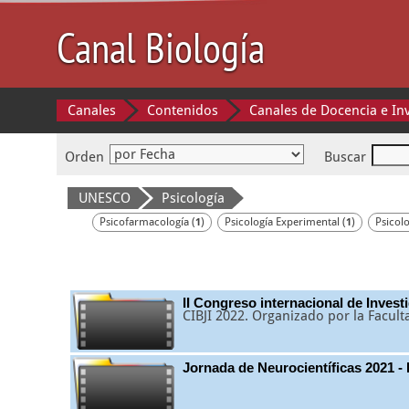
Canal Biología
Canales
Contenidos
Canales de Docencia e In
Orden
Buscar
UNESCO
Psicología
Psicofarmacología (
)
Psicología Experimental (
)
Psicolo
1
1
II Congreso internacional de Invest
CIBJI 2022. Organizado por la Facul
Jornada de Neurocientíficas 2021 - D