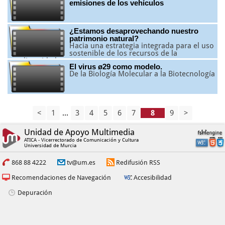
emisiones de los vehículos
¿Estamos desaprovechando nuestro
patrimonio natural?
Hacia una estrategia integrada para el uso
sostenible de los recursos de la
geodiversidad
El virus ø29 como modelo.
De la Biología Molecular a la Biotecnología
<
1
...
3
4
5
6
7
9
>
Unidad de Apoyo Multimedia
ATICA - Vicerrectorado de Comunicación y Cultura
Universidad de Murcia
868 88 4222
tv@um.es
Redifusión RSS
Recomendaciones de Navegación
Accesibilidad
Depuración