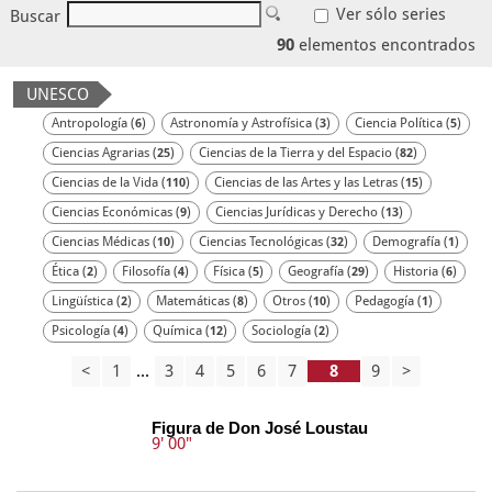
Ver sólo series
Buscar
90
elementos encontrados
UNESCO
Antropología (
)
Astronomía y Astrofísica (
)
Ciencia Política (
)
6
3
5
Ciencias Agrarias (
)
Ciencias de la Tierra y del Espacio (
)
25
82
Ciencias de la Vida (
)
Ciencias de las Artes y las Letras (
)
110
15
Ciencias Económicas (
)
Ciencias Jurídicas y Derecho (
)
9
13
Ciencias Médicas (
)
Ciencias Tecnológicas (
)
Demografía (
)
10
32
1
Ética (
)
Filosofía (
)
Física (
)
Geografía (
)
Historia (
)
2
4
5
29
6
Lingüística (
)
Matemáticas (
)
Otros (
)
Pedagogía (
)
2
8
10
1
Psicología (
)
Química (
)
Sociología (
)
4
12
2
<
1
...
3
4
5
6
7
9
>
Figura de Don José Loustau
9' 00"