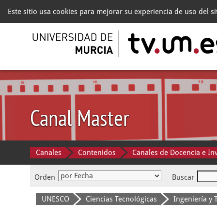
Este sitio usa cookies para mejorar su experiencia de uso del s
Canal Master
Canales
Contenidos
Canales de Docencia e In
Orden
Buscar
UNESCO
Ciencias Tecnológicas
Ingeniería y