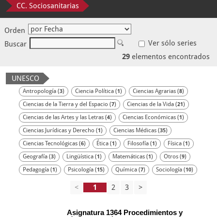
CC. Sociosanitarias
Orden
Ver sólo series
Buscar
29
elementos encontrados
UNESCO
Antropología (
)
Ciencia Política (
)
Ciencias Agrarias (
)
3
1
8
Ciencias de la Tierra y del Espacio (
)
Ciencias de la Vida (
)
7
21
Ciencias de las Artes y las Letras (
)
Ciencias Económicas (
)
4
1
Ciencias Jurídicas y Derecho (
)
Ciencias Médicas (
)
1
35
Ciencias Tecnológicas (
)
Ética (
)
Filosofía (
)
Física (
)
6
1
1
1
Geografía (
)
Lingüística (
)
Matemáticas (
)
Otros (
)
3
1
1
9
Pedagogía (
)
Psicología (
)
Química (
)
Sociología (
)
1
15
7
10
<
2
3
>
Asignatura 1364 Procedimientos y