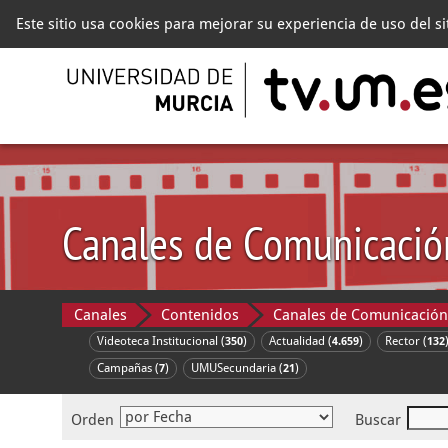
Este sitio usa cookies para mejorar su experiencia de uso del s
Canales de Comunicació
Canales
Contenidos
Canales de Comunicación
Videoteca Institucional (
)
Actualidad (
)
Rector (
350
4.659
132
Campañas (
)
UMUSecundaria (
)
7
21
Orden
Buscar