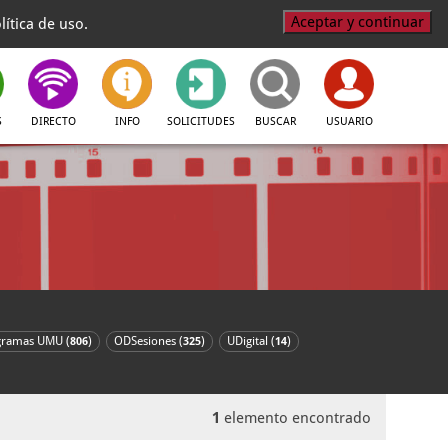
Aceptar y continuar
ítica de uso.
S
DIRECTO
INFO
SOLICITUDES
BUSCAR
USUARIO
gramas UMU (
)
ODSesiones (
)
UDigital (
)
806
325
14
1
elemento encontrado