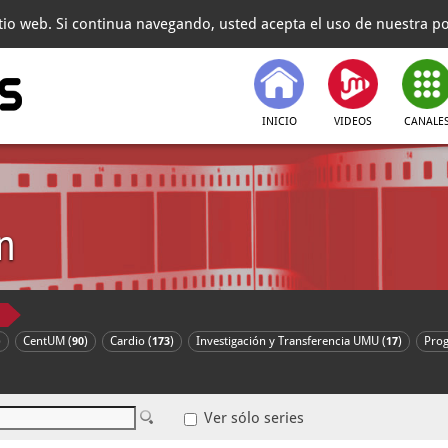
itio web. Si continua navegando, usted acepta el uso de nuestra pol
INICIO
VIDEOS
CANALE
n
)
CentUM (
)
Cardio (
)
Investigación y Transferencia UMU (
)
Pro
90
173
17
Ver sólo series