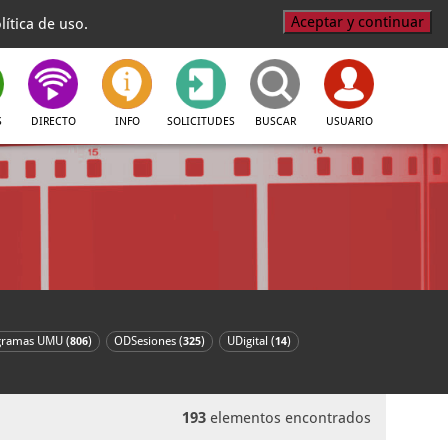
Aceptar y continuar
ítica de uso.
S
DIRECTO
INFO
SOLICITUDES
BUSCAR
USUARIO
gramas UMU (
)
ODSesiones (
)
UDigital (
)
806
325
14
193
elementos encontrados