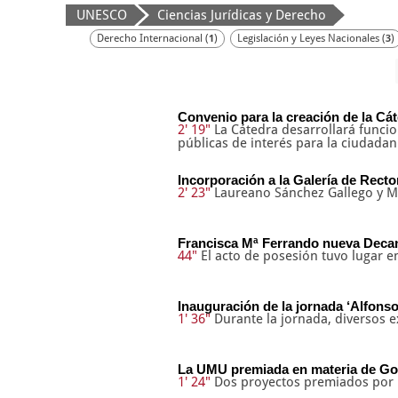
UNESCO
Ciencias Jurídicas y Derecho
Derecho Internacional (
)
Legislación y Leyes Nacionales (
)
1
3
Convenio para la creación de la Cát
2' 19"
La Cátedra desarrollará funcio
públicas de interés para la ciudadan
Incorporación a la Galería de Rector
2' 23"
Laureano Sánchez Gallego y Ma
Francisca Mª Ferrando nueva Decan
44"
El acto de posesión tuvo lugar e
Inauguración de la jornada ‘Alfonso X
1' 36"
Durante la jornada, diversos 
La UMU premiada en materia de Gob
1' 24"
Dos proyectos premiados por l