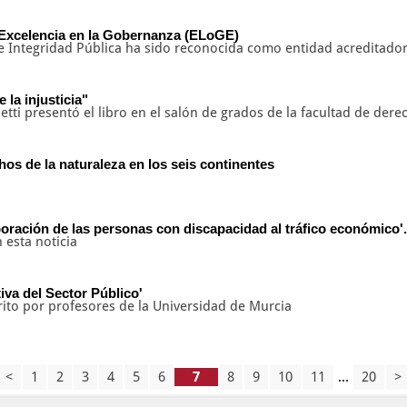
 Excelencia en la Gobernanza (ELoGE)
e Integridad Pública ha sido reconocida como entidad acreditado
 la injusticia"
tti presentó el libro en el salón de grados de la facultad de dere
hos de la naturaleza en los seis continentes
ración de las personas con discapacidad al tráfico económico'.
 esta noticia
va del Sector Público'
crito por profesores de la Universidad de Murcia
<
1
2
3
4
5
6
8
9
10
11
...
20
>