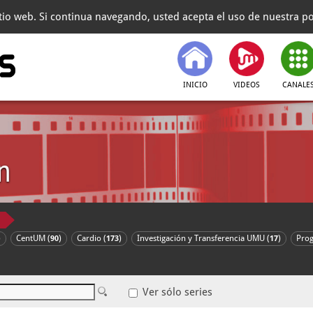
itio web. Si continua navegando, usted acepta el uso de nuestra pol
INICIO
VIDEOS
CANALE
n
)
CentUM (
)
Cardio (
)
Investigación y Transferencia UMU (
)
Pro
90
173
17
Ver sólo series