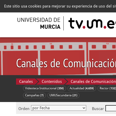
Este sitio usa cookies para mejorar su experiencia de uso del s
Canales de Comunicació
Canales
Contenidos
Canales de Comunicación
Videoteca Institucional (
)
Actualidad (
)
Rector (
350
4.659
132
Campañas (
)
UMUSecundaria (
)
7
21
Orden
Buscar