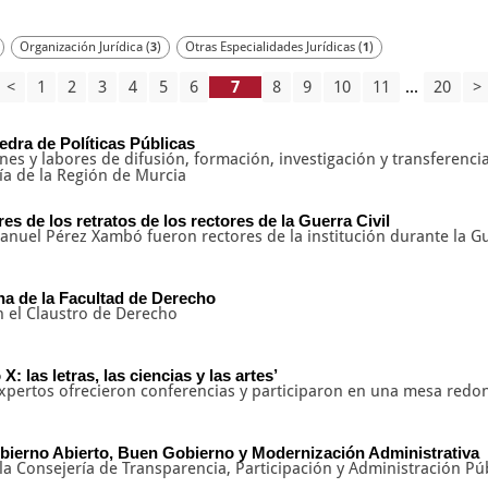
Organización Jurídica (
)
Otras Especialidades Jurídicas (
)
3
1
<
1
2
3
4
5
6
8
9
10
11
...
20
>
edra de Políticas Públicas
nes y labores de difusión, formación, investigación y transferencia
ía de la Región de Murcia
es de los retratos de los rectores de la Guerra Civil
nuel Pérez Xambó fueron rectores de la institución durante la Gu
a de la Facultad de Derecho
n el Claustro de Derecho
: las letras, las ciencias y las artes’
expertos ofrecieron conferencias y participaron en una mesa redon
ierno Abierto, Buen Gobierno y Modernización Administrativa
a Consejería de Transparencia, Participación y Administración Pú