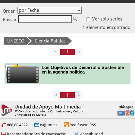
Orden
Ver sólo series
Buscar
1
elemento encontrado
UNESCO
Ciencia Política
<
>
Los Objetivos de Desarrollo Sostenible
en la agenda política
<
>
Unidad de Apoyo Multimedia
ATICA - Vicerrectorado de Comunicación y Cultura
Universidad de Murcia
868 88 4222
tv@um.es
Redifusión RSS
Recomendaciones de Navegación
Accesibilidad