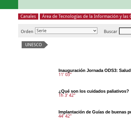
Canales
Área de Tecnologías de la Información y las
Orden
Buscar
UNESCO
Inauguración Jornada ODS3: Salud 
11' 03"
¿Qué son los cuidados paliativos?
1h 3' 42"
Implantación de Guías de buenas p
44' 42"