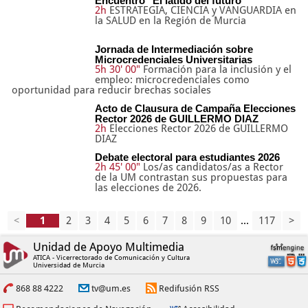
Encuentro "El latido del futuro"
2h
ESTRATEGIA, CIENCIA y VANGUARDIA en
la SALUD en la Región de Murcia
Jornada de Intermediación sobre
Microcredenciales Universitarias
5h 30' 00"
Formación para la inclusión y el
empleo: microcredenciales como
oportunidad para reducir brechas sociales
Acto de Clausura de Campaña Elecciones
Rector 2026 de GUILLERMO DIAZ
2h
Elecciones Rector 2026 de GUILLERMO
DIAZ
Debate electoral para estudiantes 2026
2h 45' 00"
Los/as candidatos/as a Rector
de la UM contrastan sus propuestas para
las elecciones de 2026.
<
2
3
4
5
6
7
8
9
10
...
117
>
Unidad de Apoyo Multimedia
ATICA - Vicerrectorado de Comunicación y Cultura
Universidad de Murcia
868 88 4222
tv@um.es
Redifusión RSS