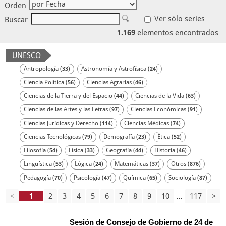
Orden
Ver sólo series
Buscar
1.169
elementos encontrados
UNESCO
Antropología (
)
Astronomía y Astrofísica (
)
33
24
Ciencia Política (
)
Ciencias Agrarias (
)
56
46
Ciencias de la Tierra y del Espacio (
)
Ciencias de la Vida (
)
44
63
Ciencias de las Artes y las Letras (
)
Ciencias Económicas (
)
97
91
Ciencias Jurídicas y Derecho (
)
Ciencias Médicas (
)
114
74
Ciencias Tecnológicas (
)
Demografía (
)
Ética (
)
79
23
52
Filosofía (
)
Física (
)
Geografía (
)
Historia (
)
54
33
44
46
Lingüística (
)
Lógica (
)
Matemáticas (
)
Otros (
)
53
24
37
876
Pedagogía (
)
Psicología (
)
Química (
)
Sociología (
)
70
47
65
87
<
2
3
4
5
6
7
8
9
10
...
117
>
Sesión de Consejo de Gobierno de 24 de