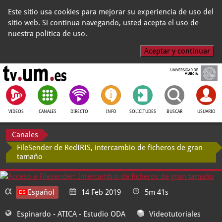
Este sitio usa cookies para mejorar su experiencia de uso del
sitio web. Si continua navegando, usted acepta el uso de
nuestra política de uso.
Aceptar y continuar
VIDEOS
CANALES
DIRECTO
INFO
SOLICITUDES
BUSCAR
USUARIO
Canales
FileSender de RedIRIS, intercambio de ficheros de gran
tamaño
Español
14 Feb 2019
5m 41s
Espinardo - ATICA
- Estudio ODA
Videotutoriales