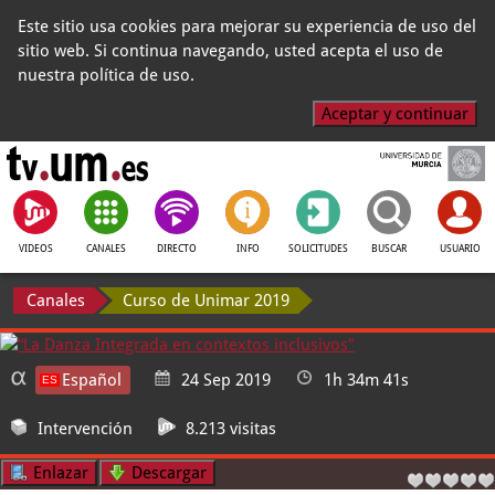
Este sitio usa cookies para mejorar su experiencia de uso del
sitio web. Si continua navegando, usted acepta el uso de
nuestra política de uso.
Aceptar y continuar
VIDEOS
CANALES
DIRECTO
INFO
SOLICITUDES
BUSCAR
USUARIO
Canales
Curso de Unimar 2019
Español
24 Sep 2019
1h 34m 41s
Intervención
8.213 visitas
Enlazar
Descargar