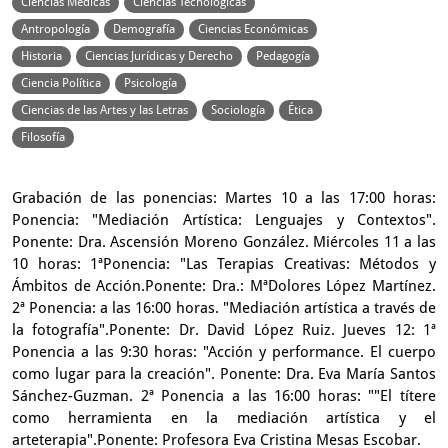
Ciencias Médicas
Ciencias Tecnológicas
Antropología
Demografía
Ciencias Económicas
Historia
Ciencias Jurídicas y Derecho
Pedagogía
Ciencia Política
Psicología
Ciencias de las Artes y las Letras
Sociología
Ética
Filosofía
Grabación de las ponencias: Martes 10 a las 17:00 horas:
Ponencia: "Mediación Artística: Lenguajes y Contextos".
Ponente: Dra. Ascensión Moreno González. Miércoles 11 a las
10 horas: 1ªPonencia: "Las Terapias Creativas: Métodos y
Ámbitos de Acción.Ponente: Dra.: MªDolores López Martínez.
2ª Ponencia: a las 16:00 horas. "Mediación artística a través de
la fotografía".Ponente: Dr. David López Ruiz. Jueves 12: 1ª
Ponencia a las 9:30 horas: "Acción y performance. El cuerpo
como lugar para la creación". Ponente: Dra. Eva María Santos
Sánchez-Guzman. 2ª Ponencia a las 16:00 horas: ""El títere
como herramienta en la mediación artística y el
arteterapia".Ponente: Profesora Eva Cristina Mesas Escobar.