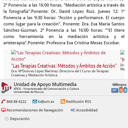
2ª Ponencia: a las 16:00 horas. "Mediación artística a través de
la fotografía".Ponente: Dr. David López Ruiz. Jueves 12: 1ª
Ponencia a las 9:30 horas: "Acción y performance. El cuerpo
como lugar para la creación". Ponente: Dra. Eva María Santos
Sánchez-Guzman. 2ª Ponencia a las 16:00 horas: ""El títere
como herramienta en la mediación artística y el
arteterapia".Ponente: Profesora Eva Cristina Mesas Escobar.
"Med
"Las Terapias Creativas: Métodos y Ámbitos de Acción"
Dr. D
Media
Dra. MªDolores López Martínez. Directora del I Curso de Terapias
Creativas y Mediación Artística.
Unidad de Apoyo Multimedia
ATICA - Vicerrectorado de Comunicación y Cultura
Universidad de Murcia
868 88 4222
tv@um.es
Redifusión RSS
Recomendaciones de Navegación
Accesibilidad
Depuración