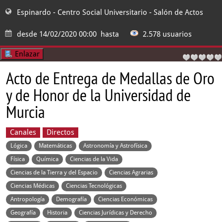
Espinardo - Centro Social Universitario
- Salón de Actos
desde
14/02/2020 00:00
hasta
2.578 usuarios
Enlazar
Acto de Entrega de Medallas de Oro
y de Honor de la Universidad de
Murcia
Canales
Directos
Lógica
Matemáticas
Astronomía y Astrofísica
Física
Química
Ciencias de la Vida
Ciencias de la Tierra y del Espacio
Ciencias Agrarias
Ciencias Médicas
Ciencias Tecnológicas
Antropología
Demografía
Ciencias Económicas
Geografía
Historia
Ciencias Jurídicas y Derecho