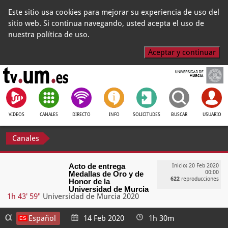
Este sitio usa cookies para mejorar su experiencia de uso del
sitio web. Si continua navegando, usted acepta el uso de
nuestra política de uso.
Aceptar y continuar
VIDEOS
CANALES
DIRECTO
INFO
SOLICITUDES
BUSCAR
USUARIO
Canales
Acto de entrega
Inicio: 20 Feb 2020
00:00
Medallas de Oro y de
622
reproducciones
Honor de la
Universidad de Murcia
1h 43' 59"
Universidad de Murcia 2020
Español
14 Feb 2020
1h 30m