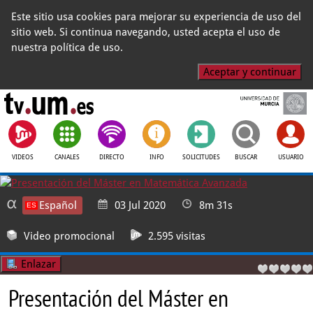
Este sitio usa cookies para mejorar su experiencia de uso del
sitio web. Si continua navegando, usted acepta el uso de
nuestra política de uso.
Aceptar y continuar
VIDEOS
CANALES
DIRECTO
INFO
SOLICITUDES
BUSCAR
USUARIO
Español
03 Jul 2020
8m 31s
Video promocional
2.595 visitas
Enlazar
Presentación del Máster en