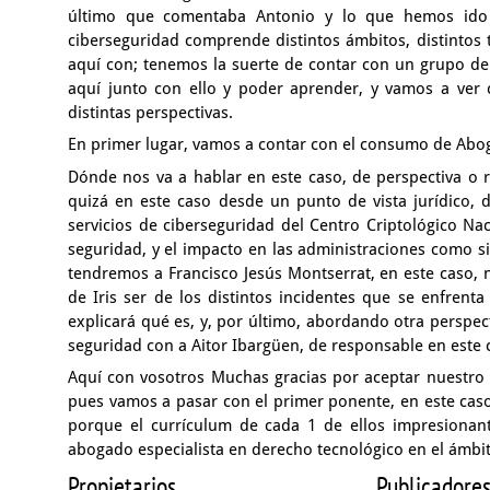
último que comentaba Antonio
y lo que hemos ido 
ciberseguridad comprende distintos ámbitos,
distintos
aquí con; tenemos la suerte de contar con un grupo
de
aquí junto con ello
y poder aprender,
y vamos a ver 
distintas perspectivas.
En primer lugar, vamos a contar con el consumo de Abog
Dónde nos va a hablar en este caso,
de perspectiva o 
quizá en este caso
desde un punto de vista jurídico,
servicios de ciberseguridad
del Centro Criptológico Na
seguridad,
y el impacto en las administraciones
como si
tendremos a Francisco Jesús Montserrat,
en este caso, 
de Iris
ser de los distintos incidentes
que se enfrenta
explicará qué es,
y, por último, abordando otra perspec
seguridad con a Aitor Ibargüen,
de responsable en este 
Aquí con vosotros Muchas gracias por aceptar nuestro
pues vamos a pasar con el primer ponente,
en este cas
porque el currículum de cada 1 de ellos impresionan
abogado especialista en derecho tecnológico
en el ámbi
Propietarios
Publicadore