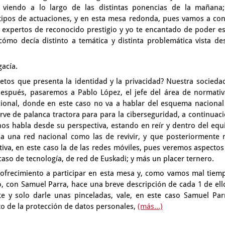
viendo a lo largo de las distintas ponencias
de la mañana
 tipos de actuaciones, y en esta mesa redonda,
pues vamos a con
 expertos de reconocido prestigio
y yo te encantado de poder es
cómo decía distinto a temática y distinta
problemática vista de
acía.
retos que presenta la identidad y la privacidad?
Nuestra sociedad
 después, pasaremos a Pablo López,
el jefe del área de normativ
cional,
donde en este caso no va a hablar del esquema nacional
rve de palanca tractora para para la ciberseguridad,
a continuaci
nos habla desde su perspectiva,
estando en reír y dentro del equ
 a una red nacional como las de revivir,
y que posteriormente 
tiva,
en este caso la de las redes móviles,
pues veremos aspectos
caso de tecnología, de red de Euskadi;
y más un placer ternero.
 ofrecimiento
a participar en esta mesa y, como vamos mal tiem
o, con Samuel Parra,
hace una breve descripción de cada 1 de ell
te y solo
darle unas pinceladas, vale, en este caso Samuel Par
to de la protección de datos personales,
(más...)
s