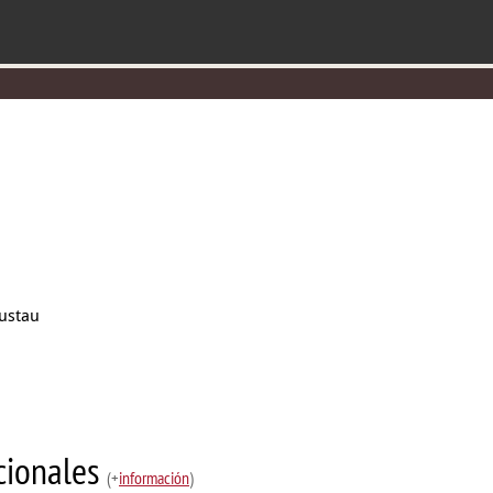
oustau
ucionales
(+
información
)