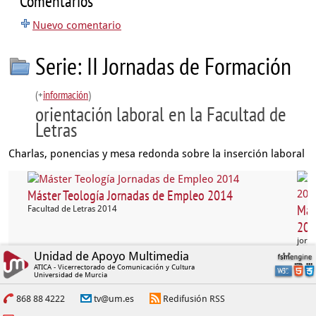
Comentarios
Nuevo comentario
Serie: II Jornadas de Formación
(+
información
)
orientación laboral en la Facultad de
Letras
Charlas, ponencias y mesa redonda sobre la inserción laboral
Máster Teología Jornadas de Empleo 2014
Más
Facultad de Letras 2014
201
jorna
Unidad de Apoyo Multimedia
ATICA - Vicerrectorado de Comunicación y Cultura
Universidad de Murcia
868 88 4222
tv@um.es
Redifusión RSS