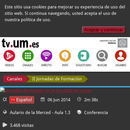
Este sitio usa cookies para mejorar su experiencia de uso del
sitio web. Si continua navegando, usted acepta el uso de
nuestra política de uso.
Aceptar y continuar
VIDEOS
CANALES
DIRECTO
INFO
SOLICITUDES
BUSCAR
USUARIO
Canales
II Jornadas de Formación
Español
06 Jun 2014
2m 38s
Aulario de la Merced
- Aula 1.3
Conferencia
3.468 visitas