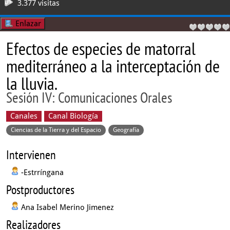
3.377 visitas
Enlazar
Efectos de especies de matorral
mediterráneo a la interceptación de
la lluvia.
Sesión IV: Comunicaciones Orales
Canales
Canal Biología
Ciencias de la Tierra y del Espacio
Geografía
Intervienen
-Estrríngana
Postproductores
Ana Isabel Merino Jimenez
Realizadores