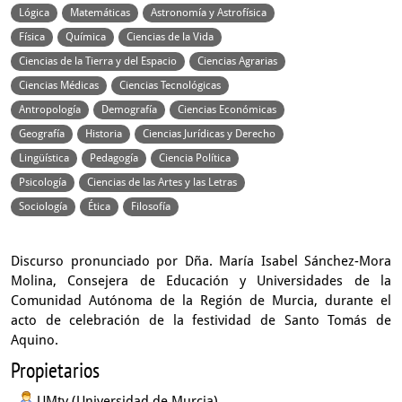
Lógica
Matemáticas
Astronomía y Astrofísica
Física
Química
Ciencias de la Vida
Ciencias de la Tierra y del Espacio
Ciencias Agrarias
Ciencias Médicas
Ciencias Tecnológicas
Antropología
Demografía
Ciencias Económicas
Geografía
Historia
Ciencias Jurídicas y Derecho
Lingüística
Pedagogía
Ciencia Política
Psicología
Ciencias de las Artes y las Letras
Sociología
Ética
Filosofía
Discurso pronunciado por Dña. María Isabel Sánchez-Mora
Molina, Consejera de Educación y Universidades de la
Comunidad Autónoma de la Región de Murcia, durante el
acto de celebración de la festividad de Santo Tomás de
Aquino.
Propietarios
UMtv (Universidad de Murcia)