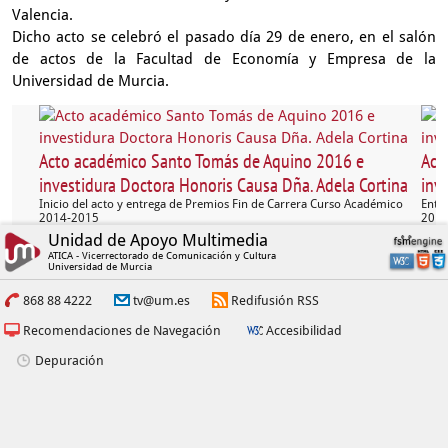
Valencia.
Dicho acto se celebró el pasado día 29 de enero, en el salón
de actos de la Facultad de Economía y Empresa de la
Universidad de Murcia.
Acto académico Santo Tomás de Aquino 2016 e
Act
investidura Doctora Honoris Causa Dña. Adela Cortina
inv
Inicio del acto y entrega de Premios Fin de Carrera Curso Académico
Entr
2014-2015
2014
Unidad de Apoyo Multimedia
ATICA - Vicerrectorado de Comunicación y Cultura
Universidad de Murcia
868 88 4222
tv@um.es
Redifusión RSS
Recomendaciones de Navegación
Accesibilidad
Depuración