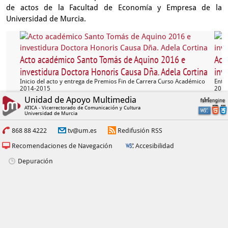
de actos de la Facultad de Economía y Empresa de la
Universidad de Murcia.
Acto académico Santo Tomás de Aquino 2016 e
Act
investidura Doctora Honoris Causa Dña. Adela Cortina
inv
Inicio del acto y entrega de Premios Fin de Carrera Curso Académico
Entr
2014-2015
2014
Unidad de Apoyo Multimedia
ATICA - Vicerrectorado de Comunicación y Cultura
Universidad de Murcia
868 88 4222
tv@um.es
Redifusión RSS
Recomendaciones de Navegación
Accesibilidad
Depuración