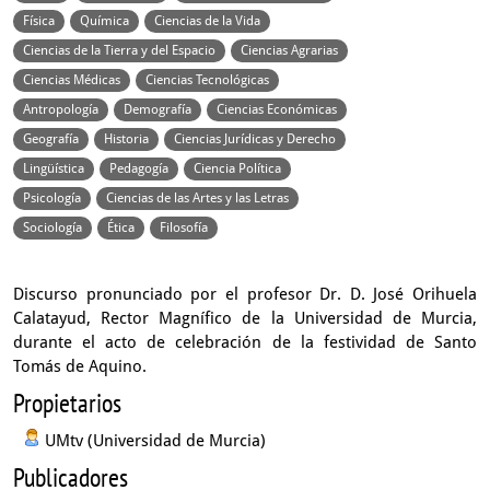
Física
Química
Ciencias de la Vida
Ciencias de la Tierra y del Espacio
Ciencias Agrarias
Ciencias Médicas
Ciencias Tecnológicas
Antropología
Demografía
Ciencias Económicas
Geografía
Historia
Ciencias Jurídicas y Derecho
Lingüística
Pedagogía
Ciencia Política
Psicología
Ciencias de las Artes y las Letras
Sociología
Ética
Filosofía
Discurso pronunciado por el profesor Dr. D. José Orihuela
Calatayud, Rector Magnífico de la Universidad de Murcia,
durante el acto de celebración de la festividad de Santo
Tomás de Aquino.
Propietarios
UMtv (Universidad de Murcia)
Publicadores