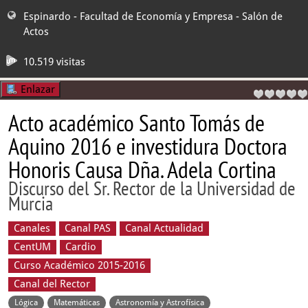
Espinardo - Facultad de Economía y Empresa
- Salón de
Actos
10.519 visitas
Enlazar
Acto académico Santo Tomás de
Aquino 2016 e investidura Doctora
Honoris Causa Dña. Adela Cortina
Discurso del Sr. Rector de la Universidad de
Murcia
Canales
Canal PAS
Canal Actualidad
CentUM
Cardio
Curso Académico 2015-2016
Canal del Rector
Lógica
Matemáticas
Astronomía y Astrofísica