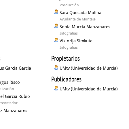
Producción
Sara Quesada Molina
Ayudante de Montaje
Sonia Murcia Manzanares
Infografías
Viktorija Simkute
Infografías
s
Propietarios
us Garcia Garcia
UMtv (Universidad de Murcia)
Publicadores
rgos Risco
UMtv (Universidad de Murcia)
lización
el Garcia Rubio
revistador
az Manzanares