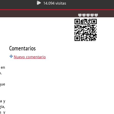
14.094 visitas
Comentarios
Nuevo comentario
 en
o.
que
a y
ía,
s y