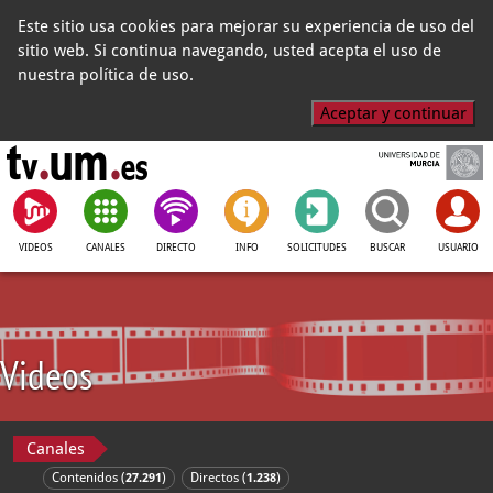
Este sitio usa cookies para mejorar su experiencia de uso del
sitio web. Si continua navegando, usted acepta el uso de
nuestra política de uso.
Aceptar y continuar
VIDEOS
CANALES
DIRECTO
INFO
SOLICITUDES
BUSCAR
USUARIO
Videos
Canales
Contenidos (
)
Directos (
)
27.291
1.238