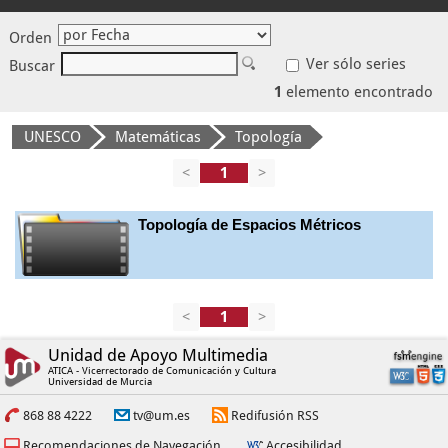
Orden
Ver sólo series
Buscar
1
elemento encontrado
UNESCO
Matemáticas
Topología
<
>
Topología de Espacios Métricos
<
>
Unidad de Apoyo Multimedia
ATICA - Vicerrectorado de Comunicación y Cultura
Universidad de Murcia
868 88 4222
tv@um.es
Redifusión RSS
Recomendaciones de Navegación
Accesibilidad