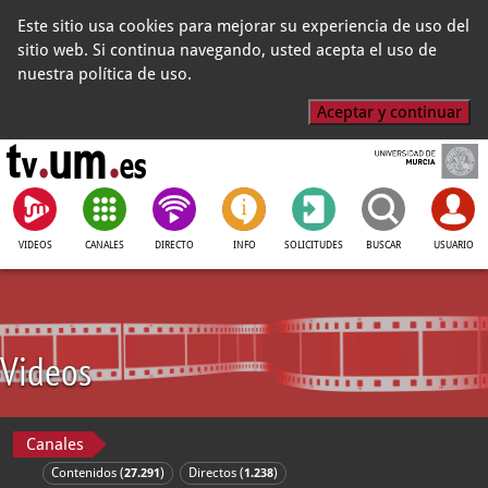
Este sitio usa cookies para mejorar su experiencia de uso del
sitio web. Si continua navegando, usted acepta el uso de
nuestra política de uso.
Aceptar y continuar
VIDEOS
CANALES
DIRECTO
INFO
SOLICITUDES
BUSCAR
USUARIO
Videos
Canales
Contenidos (
)
Directos (
)
27.291
1.238