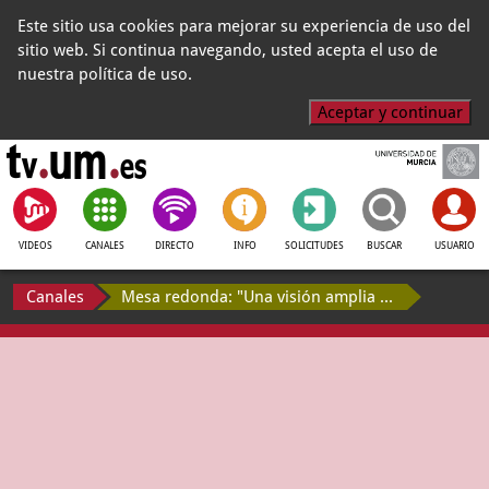
Este sitio usa cookies para mejorar su experiencia de uso del
sitio web. Si continua navegando, usted acepta el uso de
nuestra política de uso.
Aceptar y continuar
VIDEOS
CANALES
DIRECTO
INFO
SOLICITUDES
BUSCAR
USUARIO
Canales
Mesa redonda: "Una visión amplia de la crisis SARS-CoV-2. Impacto y efectos en la población ”