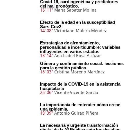
Covid-19, cardiogenética y predictores
del mal pronóstico.
16' 11"
María Sabater Molina
Efecto de la edad en la susceptibiliad
Sars-Cov2
14' 08"
Victoriano Mulero Méndez
Estrategias de afrontamiento,
personalidad e incertidumbre: variables
influyentes en varios estados
18' 14"
Ana Isabel Rosa Alcázar
Género y confinamiento social: lecciones
para la gestión pública.
16' 03"
Cristina Moreno Martínez
Impacto de la COVID-19 en la asistencia
hospitalaria
25' 06"
Vicente Vicente García
La importancia de entender cómo crece
una epidemia.
18' 39"
Antonio Guirao Piñera
La necesaria y urgente transformación
digital de la Aº Pública ante los desafíos