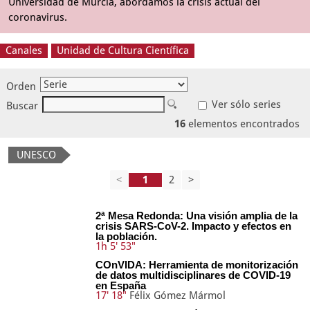
Universidad de Murcia, abordamos la crisis actual del
coronavirus.
Canales
Unidad de Cultura Científica
Orden
Ver sólo series
Buscar
16
elementos encontrados
UNESCO
<
2
>
2ª Mesa Redonda: Una visión amplia de la
crisis SARS-CoV-2. Impacto y efectos en
la población.
1h 5' 53"
COnVIDA: Herramienta de monitorización
de datos multidisciplinares de COVID-19
en España
17' 18"
Félix Gómez Mármol