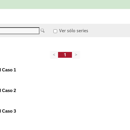
Ver sólo series
<
>
l Caso 1
l Caso 2
l Caso 3