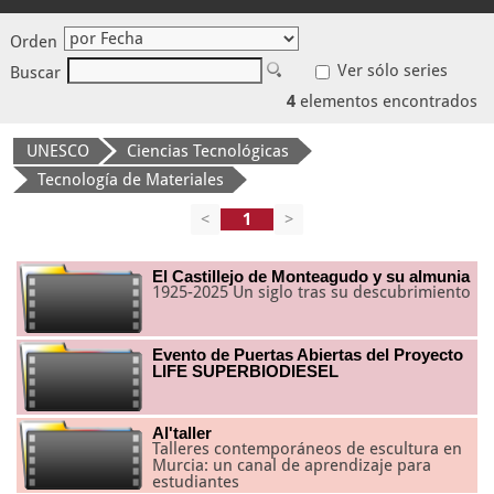
Orden
Ver sólo series
Buscar
4
elementos encontrados
UNESCO
Ciencias Tecnológicas
Tecnología de Materiales
<
>
El Castillejo de Monteagudo y su almunia
1925-2025 Un siglo tras su descubrimiento
Evento de Puertas Abiertas del Proyecto
LIFE SUPERBIODIESEL
Al'taller
Talleres contemporáneos de escultura en
Murcia: un canal de aprendizaje para
estudiantes