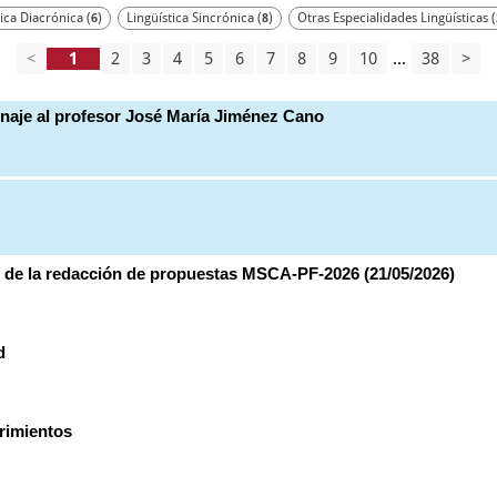
ica Diacrónica (
)
Lingüística Sincrónica (
)
Otras Especialidades Lingüísticas (
6
8
<
2
3
4
5
6
7
8
9
10
...
38
>
enaje al profesor José María Jiménez Cano
 de la redacción de propuestas MSCA-PF-2026 (21/05/2026)
d
rimientos