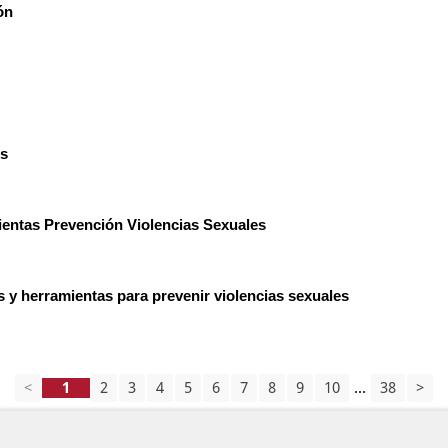
ón
os
ientas Prevención Violencias Sexuales
s y herramientas para prevenir violencias sexuales
<
2
3
4
5
6
7
8
9
10
...
38
>