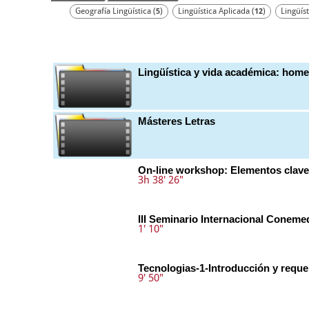
Geografía Lingüística (
)
Lingüística Aplicada (
)
Lingüíst
5
12
Lingüística y vida académica: hom
Másteres Letras
On-line workshop: Elementos clave
3h 38' 26"
III Seminario Internacional Coneme
1' 10"
Tecnologias-1-Introducción y reque
9' 50"