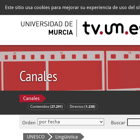
Este sitio usa cookies para mejorar su experiencia de uso del s
Canales
Canales
Contenidos (
)
Directos (
)
27.291
1.238
Orden
Buscar
UNESCO
Lingüística