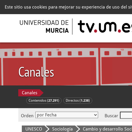
Este sitio usa cookies para mejorar su experiencia de uso del s
Canales
Canales
Contenidos (
)
Directos (
)
27.291
1.238
Orden
Buscar
UNESCO
Sociología
Cambio y desarrollo Soc