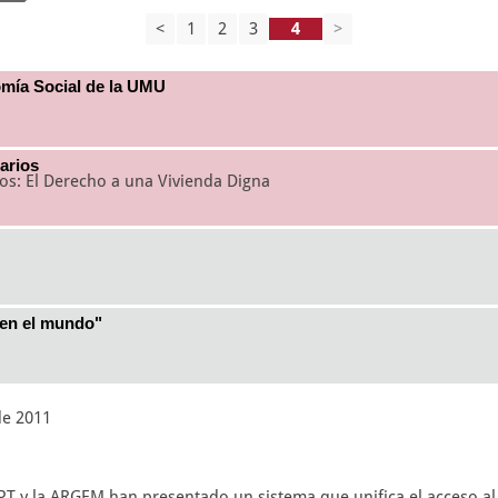
<
1
2
3
>
omía Social de la UMU
arios
s: El Derecho a una Vivienda Digna
 en el mundo"
de 2011
PT y la ARGEM han presentado un sistema que unifica el acceso al t