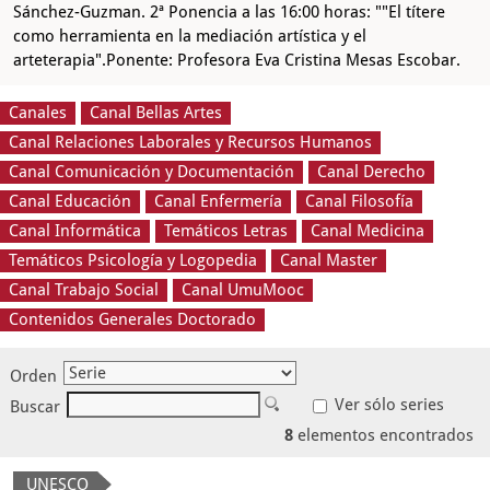
Sánchez-Guzman. 2ª Ponencia a las 16:00 horas: ""El títere
como herramienta en la mediación artística y el
arteterapia".Ponente: Profesora Eva Cristina Mesas Escobar.
Canales
Canal Bellas Artes
Canal Relaciones Laborales y Recursos Humanos
Canal Comunicación y Documentación
Canal Derecho
Canal Educación
Canal Enfermería
Canal Filosofía
Canal Informática
Temáticos Letras
Canal Medicina
Temáticos Psicología y Logopedia
Canal Master
Canal Trabajo Social
Canal UmuMooc
Contenidos Generales Doctorado
Orden
Ver sólo series
Buscar
8
elementos encontrados
UNESCO