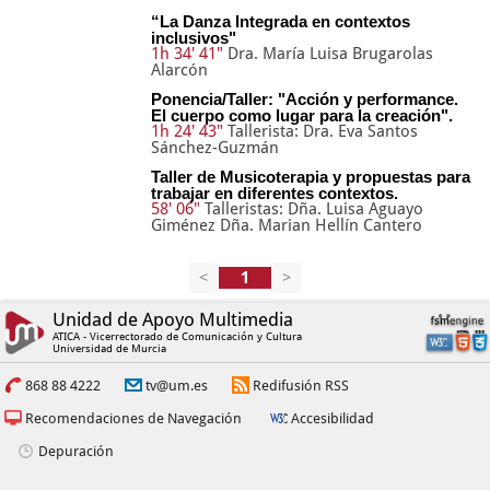
“La Danza Integrada en contextos
inclusivos"
1h 34' 41"
Dra. María Luisa Brugarolas
Alarcón
Ponencia/Taller: "Acción y performance.
El cuerpo como lugar para la creación".
1h 24' 43"
Tallerista: Dra. Eva Santos
Sánchez-Guzmán
Taller de Musicoterapia y propuestas para
trabajar en diferentes contextos.
58' 06"
Talleristas: Dña. Luisa Aguayo
Giménez Dña. Marian Hellín Cantero
<
>
Unidad de Apoyo Multimedia
ATICA - Vicerrectorado de Comunicación y Cultura
Universidad de Murcia
868 88 4222
tv@um.es
Redifusión RSS
Recomendaciones de Navegación
Accesibilidad
Depuración