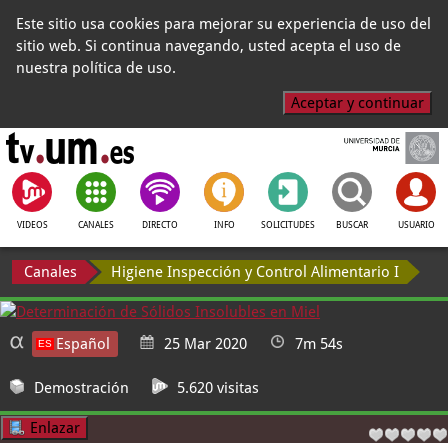
Este sitio usa cookies para mejorar su experiencia de uso del
sitio web. Si continua navegando, usted acepta el uso de
nuestra política de uso.
Aceptar y continuar
VIDEOS
CANALES
DIRECTO
INFO
SOLICITUDES
BUSCAR
USUARIO
Canales
Higiene Inspección y Control Alimentario I
Español
25 Mar 2020
7m 54s
Demostración
5.620 visitas
Enlazar