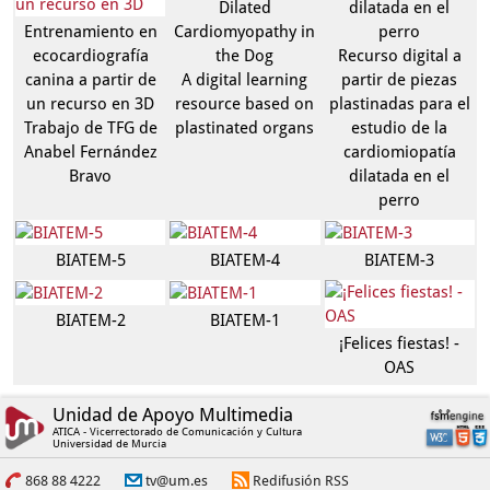
Dilated
dilatada en el
Entrenamiento en
Cardiomyopathy in
perro
ecocardiografía
the Dog
Recurso digital a
canina a partir de
A digital learning
partir de piezas
un recurso en 3D
resource based on
plastinadas para el
Trabajo de TFG de
plastinated organs
estudio de la
Anabel Fernández
cardiomiopatía
Bravo
dilatada en el
perro
BIATEM-5
BIATEM-4
BIATEM-3
BIATEM-2
BIATEM-1
¡Felices fiestas! -
OAS
Unidad de Apoyo Multimedia
ATICA - Vicerrectorado de Comunicación y Cultura
Universidad de Murcia
868 88 4222
tv@um.es
Redifusión RSS