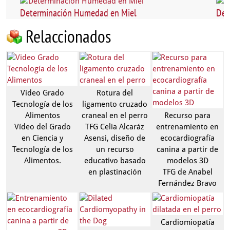
Determinación Humedad en Miel
Det
Relaccionados
Video Grado
Rotura del
Tecnología de los
ligamento cruzado
Alimentos
craneal en el perro
Recurso para
Vídeo del Grado
TFG Celia Alcaráz
entrenamiento en
en Ciencia y
Asensi, diseño de
ecocardiografía
Tecnología de los
un recurso
canina a partir de
Alimentos.
educativo basado
modelos 3D
en plastinación
TFG de Anabel
Fernández Bravo
Cardiomiopatía