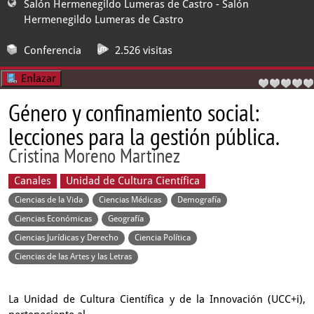
Salón Hermenegildo Lumeras de Castro
- Salón
Hermenegildo Lumeras de Castro
Conferencia
2.526 visitas
Enlazar
Género y confinamiento social:
lecciones para la gestión pública.
Cristina Moreno Martínez
Canales
Unidad de Cultura Científica
Ciencias de la Vida
Ciencias Médicas
Demografía
Ciencias Económicas
Geografía
Ciencias Jurídicas y Derecho
Ciencia Política
Ciencias de las Artes y las Letras
La Unidad de Cultura Científica y de la Innovación (UCC+i),