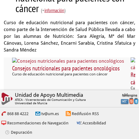
cáncer
(+
información
)
Curso de educación nutricional para pacientes con cáncer,
como parte de la Intervención de Salud Pública llevada a cabo
por las alumnas de Nutrición: Sara Alegría, Mª del Mar
Cánovas, Lorena Sánchez, Encarni Sarabia, Cristina Sfatuica y
Sandra Méndez
Consejos nutricionales para pacientes oncológicos
Rec
Curso de educación nutricional para pacientes con cáncer
cán
Curs
Unidad de Apoyo Multimedia
ATICA - Vicerrectorado de Comunicación y Cultura
Universidad de Murcia
868 88 4222
tv@um.es
Redifusión RSS
Recomendaciones de Navegación
Accesibilidad
Depuración