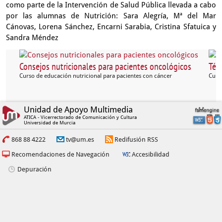
como parte de la Intervención de Salud Pública llevada a cabo
por las alumnas de Nutrición: Sara Alegría, Mª del Mar
Cánovas, Lorena Sánchez, Encarni Sarabia, Cristina Sfatuica y
Sandra Méndez
Consejos nutricionales para pacientes oncológicos
Técn
Curso de educación nutricional para pacientes con cáncer
Curs
Unidad de Apoyo Multimedia
ATICA - Vicerrectorado de Comunicación y Cultura
Universidad de Murcia
868 88 4222
tv@um.es
Redifusión RSS
Recomendaciones de Navegación
Accesibilidad
Depuración