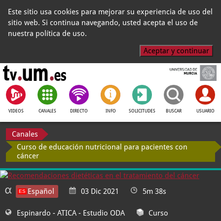
Este sitio usa cookies para mejorar su experiencia de uso del
sitio web. Si continua navegando, usted acepta el uso de
nuestra política de uso.
Aceptar y continuar
VIDEOS
CANALES
DIRECTO
INFO
SOLICITUDES
BUSCAR
USUARIO
Canales
Curso de educación nutricional para pacientes con
cáncer
Español
03 Dic 2021
5m 38s
Espinardo - ATICA
- Estudio ODA
Curso