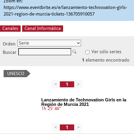
Zoom en:
https://www.eventbrite.es/e/lanzamiento-technovation-girls-
2021-region-de-murcia-tickets-136705910057
Canales
Canal Informática
Orden
Ver sólo series
Buscar
1
elemento encontrado
UNESCO
<
>
Lanzamiento de Technovation Girls en la
Región de Murcia 2021
1h 25' 46"
<
>