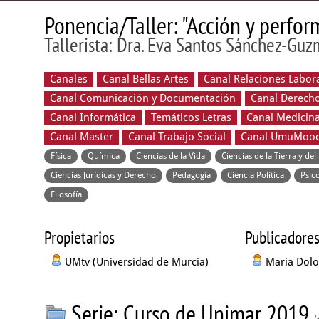
Ponencia/Taller: "Acción y perfor
Tallerista: Dra. Eva Santos Sánchez-Gu
Canales
Canal Bellas Artes
Canal Relaciones Labo
Canal Comunicación y Documentación
Canal Derech
Canal Informática
Temáticos Letras
Canal Medicin
Canal Master
Canal Trabajo Social
Canal UmuMoo
Física
Química
Ciencias de la Vida
Ciencias de la Tierra y del
Ciencias Jurídicas y Derecho
Pedagogía
Ciencia Política
Psic
Filosofía
Propietarios
Publicadore
UMtv (Universidad de Murcia)
Maria Dolo
Serie: Curso de Unimar 2019
(