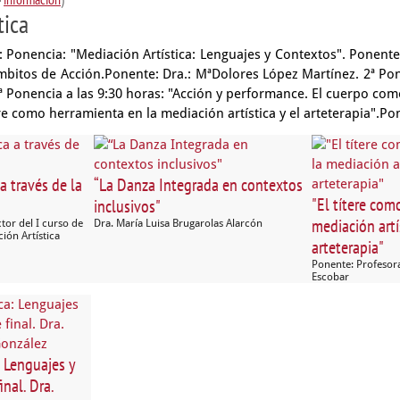
tica
: Ponencia: "Mediación Artística: Lenguajes y Contextos". Ponent
bitos de Acción.Ponente: Dra.: MªDolores López Martínez. 2ª Pone
 1ª Ponencia a las 9:30 horas: "Acción y performance. El cuerpo com
re como herramienta en la mediación artística y el arteterapia".P
a través de la
“La Danza Integrada en contextos
"El títere com
inclusivos"
mediación artí
tor del I curso de
Dra. María Luisa Brugarolas Alarcón
ión Artística
arteterapia"
Ponente: Profesora
Escobar
: Lenguajes y
nal. Dra.