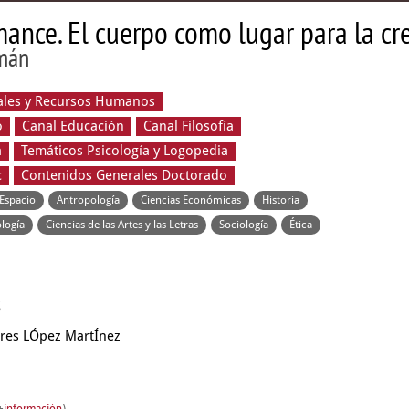
mance. El cuerpo como lugar para la cre
zmán
rales y Recursos Humanos
o
Canal Educación
Canal Filosofía
a
Temáticos Psicología y Logopedia
c
Contenidos Generales Doctorado
 Espacio
Antropología
Ciencias Económicas
Historia
ología
Ciencias de las Artes y las Letras
Sociología
Ética
s
res LÓpez MartÍnez
+
información
)