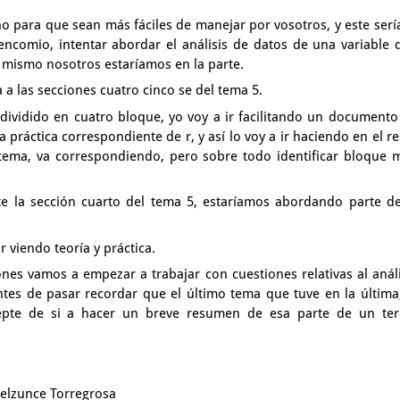
eño
para que sean más fáciles de manejar por vosotros,
y este serí
encomio, intentar abordar el análisis de datos
de una variable 
 mismo nosotros estaríamos en la parte.
a
a las secciones cuatro cinco se del tema 5.
e dividido en cuatro bloque,
yo voy a ir facilitando un documento
la práctica correspondiente de r,
y así lo voy a ir haciendo en el r
tema, va correspondiendo,
pero sobre todo identificar bloque 
rte
la sección cuarto del tema 5,
estaríamos abordando parte de
 viendo teoría y práctica.
iones
vamos a empezar a trabajar con cuestiones relativas
al anál
ntes de pasar recordar que el último tema que tuve
en la última
epte de si a hacer un breve resumen
de esa parte de un ter
Belzunce Torregrosa