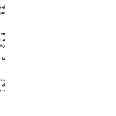
a el
que
 en
esto
muy
 la
isis
, el
cer