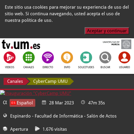
Este sitio usa cookies para mejorar su experiencia de uso del
sitio web. Si continua navegando, usted acepta el uso de
nuestra política de uso.
Aceptar y continuar
VIDEOS
CANALES
DIRECTO
INFO
SOLICITUDES
BUSCAR
USUARIO
Canales
CyberCamp UMU
Español
28 Mar 2023
47m 35s
Espinardo - Facultad de Informática
- Salón de Actos
Apertura
1.676 visitas