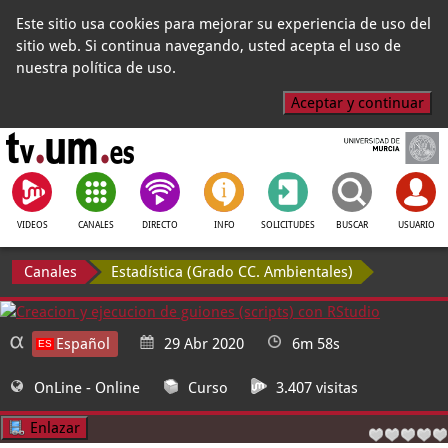
Este sitio usa cookies para mejorar su experiencia de uso del
sitio web. Si continua navegando, usted acepta el uso de
nuestra política de uso.
Aceptar y continuar
VIDEOS
CANALES
DIRECTO
INFO
SOLICITUDES
BUSCAR
USUARIO
Canales
Estadística (Grado CC. Ambientales)
Español
29 Abr 2020
6m 58s
OnLine
- Online
Curso
3.407 visitas
Enlazar