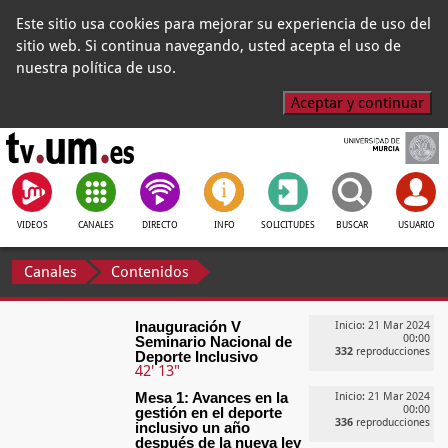
Este sitio usa cookies para mejorar su experiencia de uso del
sitio web. Si continua navegando, usted acepta el uso de
nuestra política de uso.
Aceptar y continuar
VIDEOS
CANALES
DIRECTO
INFO
SOLICITUDES
BUSCAR
USUARIO
Canales
Contenidos
Inauguración V
Inicio: 21 Mar 2024
00:00
Seminario Nacional de
332
reproducciones
Deporte Inclusivo
42' 13"
Mesa 1: Avances en la
Inicio: 21 Mar 2024
00:00
gestión en el deporte
336
reproducciones
inclusivo un año
después de la nueva ley