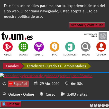
Este sitio usa cookies para mejorar su experiencia de uso del
sitio web. Si continua navegando, usted acepta el uso de
nuestra política de uso.
Aceptar y continuar
VIDEOS
CANALES
DIRECTO
INFO
SOLICITUDES
BUSCAR
USUARIO
Canales
Estadística (Grado CC. Ambientales)
Español
29 Abr 2020
6m 58s
OnLine
- Online
Curso
3.403 visitas
Enlazar